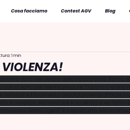
Cosa facciamo
Contest AGV
Blog
tura: 1 min
 VIOLENZA!
biamo visto del centro della nostra città, Roma, 
 non ci sono per niente piaciute. Tra loro c'erano 
e tensioni e il momento assolutamente difficile m
atti di violenza. Manifestare è un diritto e va fatto 
a provocare danni ingenti e soprattutto senza attac