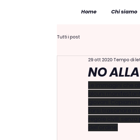
Home
Chi siamo
Tutti i post
29 ott 2020
Tempo di let
NO ALLA
Le immagini che ab
alcuni manifestanti
giovani. Capiamo l
farsi trascinare in 
regole civili, senz
dell'ordine.