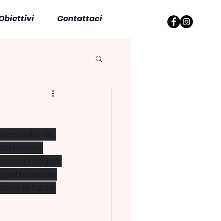
Obiettivi
Contattaci
devastato da 
moltissimi 
a non bisogna 
rispettando le 
care le forze 