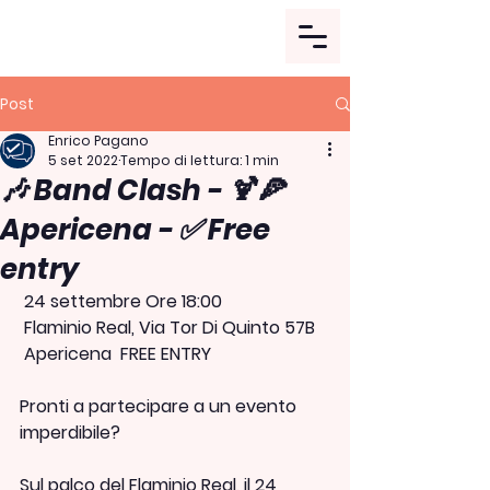
Post
Enrico Pagano
5 set 2022
Tempo di lettura: 1 min
🎶 Band Clash - 🍹🍕
Apericena - ✅ Free
entry
 24 settembre Ore 18:00
 Flaminio Real, Via Tor Di Quinto 57B
 Apericena  FREE ENTRY
Pronti a partecipare a un evento 
imperdibile?
Sul palco del Flaminio Real, il 24 