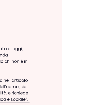
ta di oggi, 
onda 
 chi non è in 
 nell’articolo 
dell'uomo, sia 
tà, e richiede 
ca e sociale”.